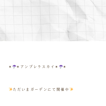
✴︎
✴︎アンブレラスカイ✴︎
✴︎
ただいまガーデンにて開催中