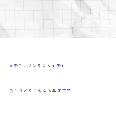
✴︎
アンブレラスカイ
✴︎
色とりどりに連なる傘