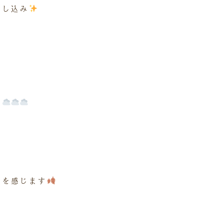
差し込み
た
の
さを感じます