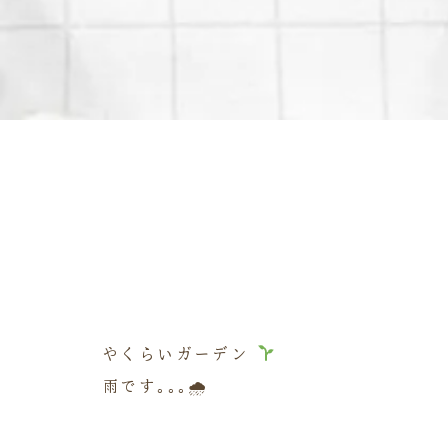
やくらいガーデン
雨です｡｡｡🌧