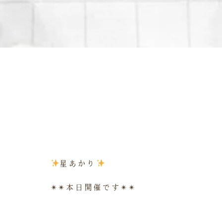
星あかり
✴︎✴︎本日開催です✴︎✴︎