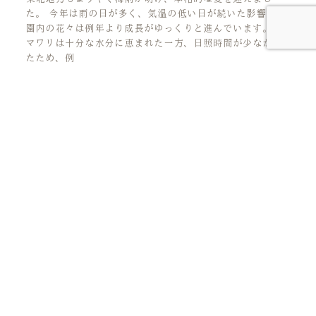
た。 今年は雨の日が多く、気温の低い日が続いた影響で、
園内の花々は例年より成長がゆっくりと進んでいます。 ヒ
マワリは十分な水分に恵まれた一方、日照時間が少なかっ
たため、例
人生の花言葉を、見つけにいこう。
アクセス
周辺施設