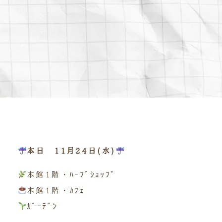
本日 11月24日(水)
本館1階・ﾊｰﾌﾞｼｮｯﾌﾟ
本館1階・ｶﾌｪ
ｶﾞｰﾃﾞﾝ