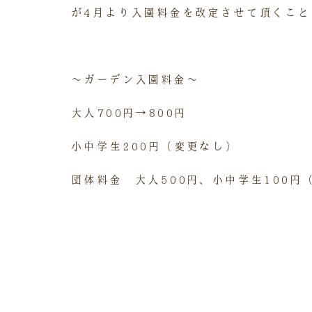
が4月より入園料金を改定させて頂くこと
～ガーデン入園料金～
大人700円→800円
小中学生200円（変更なし）
団体料金 大人500円、小中学生100円
一年券2,000円→2,300円
お客様には大変ご迷惑をお掛け致します