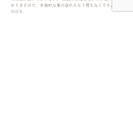
おりますので、本格的な夏の訪れももう間もなくです。 雨
の日も
人生の花言葉を、見つけにいこう。
アクセス
周辺施設
会社概要