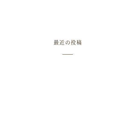
最近の投稿
雨の日が続いています
た。 今年は雨の日が多く、気
いつもやくらいガーデンをご利
長がゆっくりと進んでいます。
雨の日が続き、今週もぐずつい
なかったため、例
出ておりますので、本格的な夏