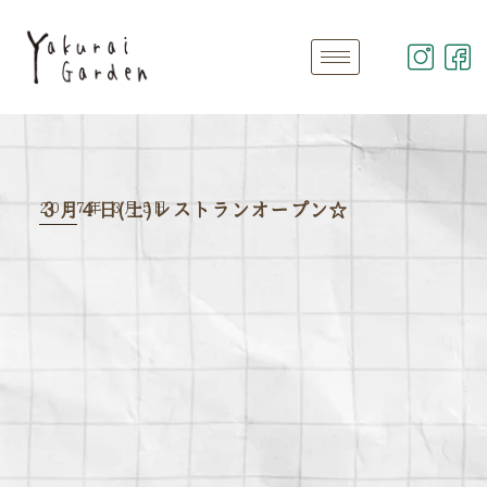
2017年 3月5日
３月４日(土)レストランオープン☆