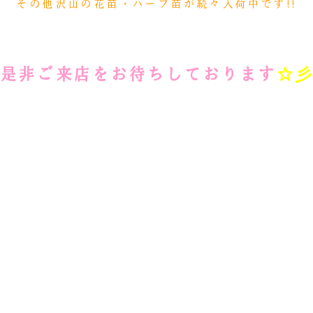
その他沢山の花苗・ハーブ苗が続々入荷中です!!
※
是非ご来店をお待ちしております
☆