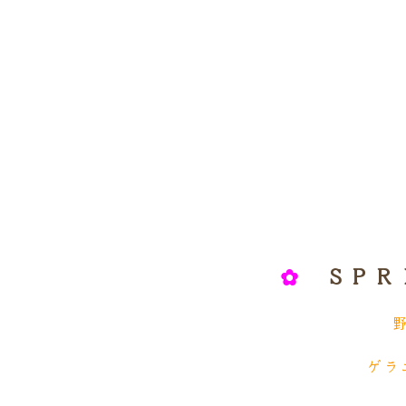
✿
ＳＰＲ
ゲラ