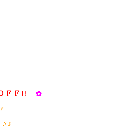
ＯＦＦ!!
✿
ア
ど♪♪