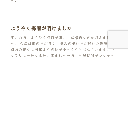
デン
ようやく梅雨が明けました
東北地方もようやく梅雨が明け、本格的な夏を迎えまし
た。 今年は雨の日が多く、気温の低い日が続いた影響で、
園内の花々は例年より成長がゆっくりと進んでいます。 ヒ
マワリは十分な水分に恵まれた一方、日照時間が少なかっ
たため、例
人生の花言葉を、見つけにいこう。