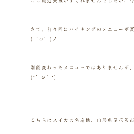
ここ最近天気がすぐれませんでしたが、今
さて、前々回にバイキングのメニューが
(‘ω’)ノ
別段変わったメニューではありませんが
(*’ω’*)
こちらはスイカの名産地、山形県尾花沢