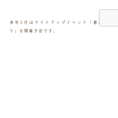
来年3月はライトアップイベント「春あか
り」を開催予定です。
「星あかり」とはまた違った雰囲気のとな
り、春らしい色彩豊かなライトアップをご覧
頂けます。
順次詳細をお伝えさせて頂きます。
来年も皆様に喜んで頂けるようスタッフ一同
精一杯頑張りたいと思います。