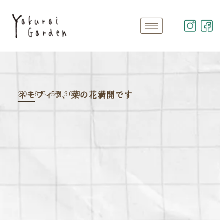
2026年 5月30日
ネモフィラ、菜の花満開です