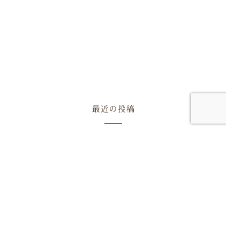
最近の投稿
ようやく梅雨が明けました
東北地方もようやく梅雨が明け、本格的な夏を迎えまし
た。 今年は雨の日が多く、気温の低い日が続いた影響で、
園内の花々は例年より成長がゆっくりと進んでいます。 ヒ
マワリは十分な水分に恵まれた一方、日照時間が少なかっ
たため、例