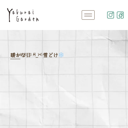
2018年 3月15日
暖かな日 ^_^ 雪どけ