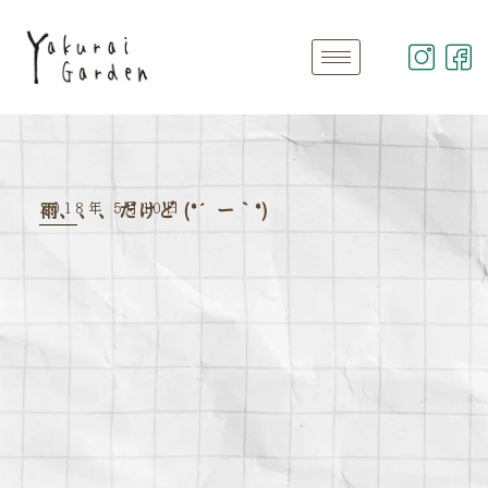
2018年 5月10日
雨、、、だけど (*´ー｀*)