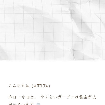
こんにちは (๑･̑◡･̑๑)
昨日・今日と、 やくらいガーデンは雲空が広
がっています