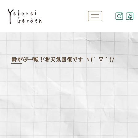
2018年 5月10日
雨から一転！お天気回復です ヽ(´▽｀)/