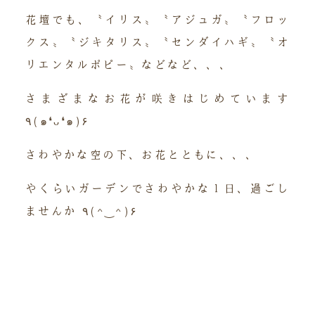
花壇でも、〝イリス〟〝アジュガ〟〝フロッ
クス〟〝ジキタリス〟〝センダイハギ〟〝オ
リエンタルポピー〟などなど、、、
さまざまなお花が咲きはじめています
٩(๑❛ᴗ❛๑)۶
さわやかな空の下、お花とともに、、、
やくらいガーデンでさわやかな１日、過ごし
ませんか ٩(^‿^)۶