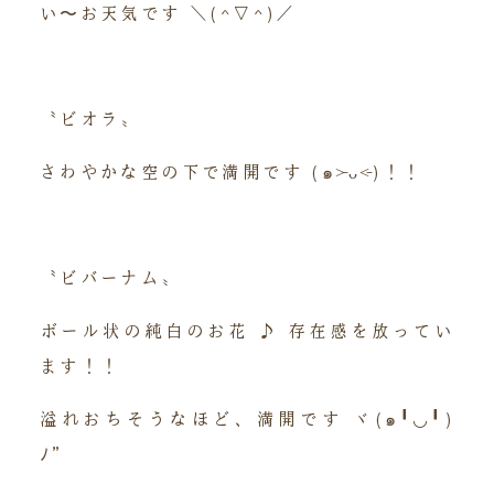
い〜お天気です ＼(^▽^)／
〝ビオラ〟
さわやかな空の下で満開です (๑˃̵ᴗ˂̵)！！
〝ビバーナム〟
ボール状の純白のお花 ♪ 存在感を放ってい
ます！！
溢れおちそうなほど、満開です ヾ(๑╹◡╹)
ﾉ”