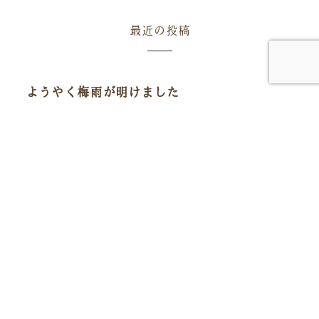
最近の投稿
ようやく梅雨が明けました
東北地方もようやく梅雨が明け、本格的な夏を迎えまし
た。 今年は雨の日が多く、気温の低い日が続いた影響で、
園内の花々は例年より成長がゆっくりと進んでいます。 ヒ
マワリは十分な水分に恵まれた一方、日照時間が少なかっ
たため、例
雨の日が続いています
いつもやくらいガーデンをご利用いただき、誠にありがと
うございます。 先週末から雨の日が続き、今週もぐずつい
た天気が続いております。 来週には梅雨明けの予報が出て
おりますので、本格的な夏の訪れももう間もなくです。 雨