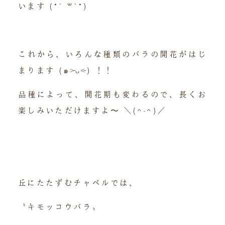
います (*´꒳`*)
これから、いろんな種類のバラの開花がはじ
まります (๑˃̵ᴗ˂̵) ！！
品種によって、開花期も変わるので、長くお
楽しみいただけますよ〜 ＼(^-^)／
丘にたたずむチャペルでは、
〝キモッコウバラ〟