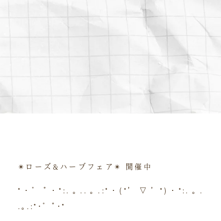
✴︎ローズ&ハーブフェア✴︎ 開催中
*･゜ﾟ･*:.｡..｡.:*･(*’▽’*)･*:.｡.
.｡.:*･゜ﾟ･*