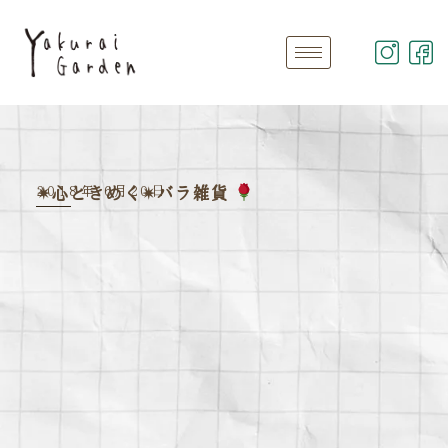
2018年 6月20日
✴︎心ときめく✴︎バラ雑貨