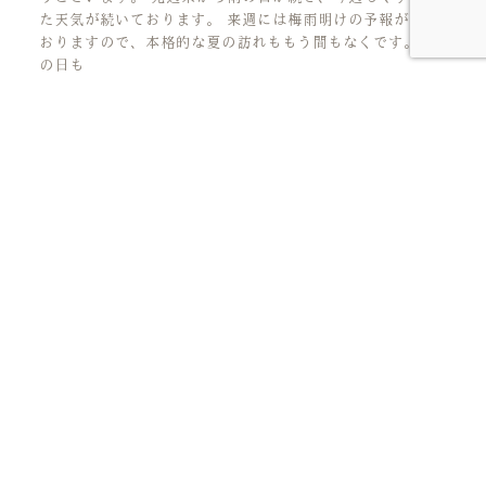
た天気が続いております。 来週には梅雨明けの予報が出て
おりますので、本格的な夏の訪れももう間もなくです。 雨
の日も
人生の花言葉を、見つけにいこう。
アクセス
周辺施設