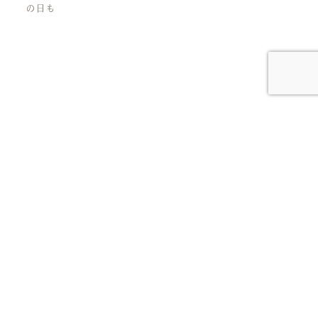
の日も
人生の花言葉を、見つけにいこう。
アクセス
周辺施設
会社概要