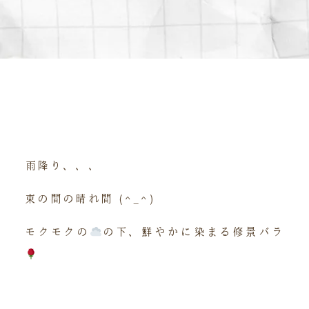
雨降り、、、
束の間の晴れ間 (^_^)
モクモクの
の下、鮮やかに染まる修景バラ