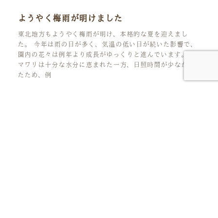
ようやく梅雨が明けました
東北地方もようやく梅雨が明け、本格的な夏を迎えまし
た。 今年は雨の日が多く、気温の低い日が続いた影響で、
園内の花々は例年より成長がゆっくりと進んでいます。 ヒ
マワリは十分な水分に恵まれた一方、日照時間が少なかっ
たため、例
雨の日が続いています
いつもやくらいガーデンをご利用いただき、誠にありがと
うございます。 先週末から雨の日が続き、今週もぐずつい
た天気が続いております。 来週には梅雨明けの予報が出て
おりますので、本格的な夏の訪れももう間もなくです。 雨
の日も