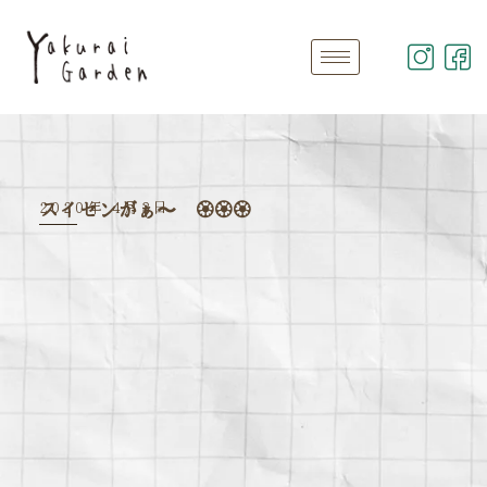
2020年 4月3日
スイセンがぁ〜 🏵🏵🏵