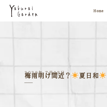
Home
2020年 7月23日
梅雨明け間近？
夏日和