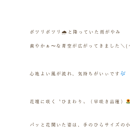
ポツリポツリ🌧と降っていた雨がやみ
爽やかぁ〜な青空が広がってきました＼(^
心地よい風が流れ、気持ちがいぃです
花壇に咲く〝ひまわり〟（早咲き品種）
パッと花開いた姿は、手のひらサイズの