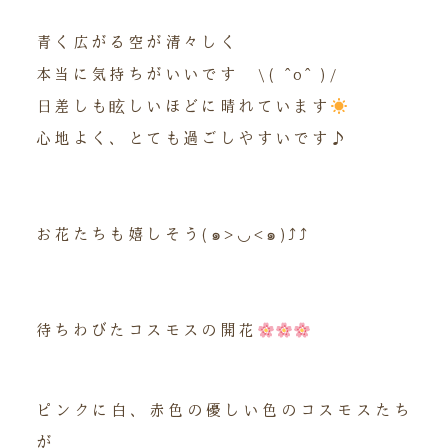
青く広がる空が清々しく
本当に気持ちがいいです \( ˆoˆ )/
日差しも眩しいほどに晴れています
心地よく、とても過ごしやすいです♪
お花たちも嬉しそう(๑>◡<๑)⤴︎⤴︎
待ちわびたコスモスの開花
ピンクに白、赤色の優しい色のコスモスたち
が